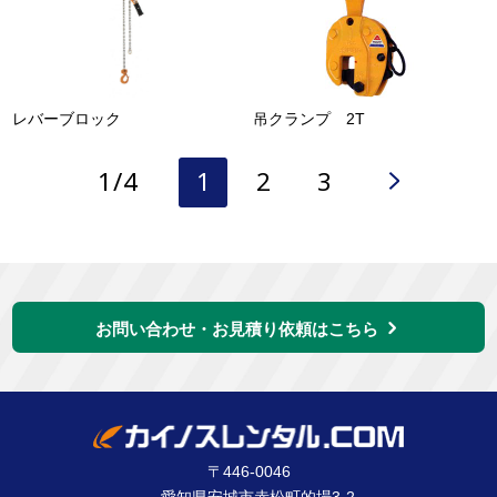
レバーブロック
吊クランプ 2T
1/4
1
2
3
お問い合わせ・お見積り依頼はこちら
〒446-0046
愛知県安城市赤松町的場3-2