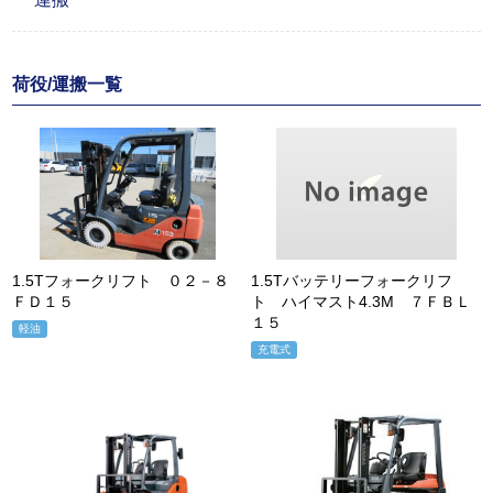
荷役/運搬一覧
1.5Tフォークリフト ０２－８
1.5Tバッテリーフォークリフ
ＦＤ１５
ト ハイマスト4.3M ７ＦＢＬ
１５
軽油
充電式