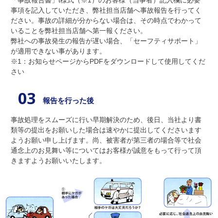
「事故報告書」t様式（※1）のお客様（当事者）記入欄に必要
事項を記入していただき、弊社担当店舗へ事故報告を行ってく
ださい。事故の詳細が分からない場合は、その時点でわかって
いることを弊社担当店舗へ第一報ください。
弊社への事故発生の報告が遅い場合、「セーフティサポート」
が適用できない事があります。
※1：お知らせページからPDFをダウンロードして使用してくだ
さい
03
報告を行った後
事故処理をスムーズに行い早期解決のため、後日、当社より書
類等の提出をお願いした場合は速やかに提出してくださいます
ようお願い申し上げます。尚、被害者が第三者の場合等で社会
通念上のお見舞い等についてはお客様が誠意をもって行って頂
きますようお願いいたします。