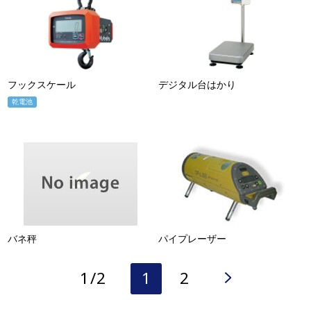
フックスケール
デジタル台はかり
乾電池
バネ秤
パイプレーザー
1/2
1
2