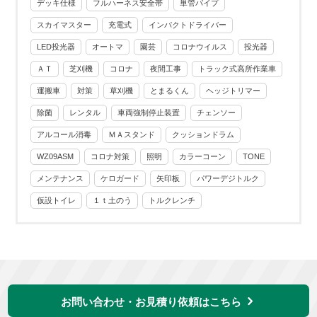
デッキ仕様
フルハーネス安全帯
単管パイプ
スカイマスター
充電式
インパクトドライバー
LED投光器
オートマ
園芸
コロナウイルス
投光器
ＡＴ
芝刈機
コロナ
夜間工事
トラック式高所作業車
運搬車
対策
草刈機
とまるくん
ヘッジトリマー
除菌
レンタル
車両強制停止装置
チェンソー
アルコール消毒
ＭＡスタンド
クッションドラム
WZ09ASM
コロナ対策
照明
カラーコーン
TONE
メンテナンス
ケロガード
矢印板
パワーデジトルク
仮設トイレ
１ｔ土のう
トルクレンチ
お問い合わせ・お見積り依頼はこちら