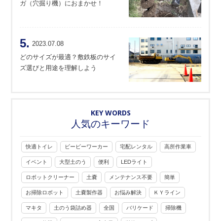
ガ（穴掘り機）におまかせ！
5.
2023.07.08
どのサイズが最適？敷鉄板のサイ
ズ選びと用途を理解しよう
KEY WORDS
人気のキーワード
快適トイレ
ビービーワーカー
宅配レンタル
高所作業車
イベント
大型土のう
便利
LEDライト
ロボットクリーナー
土嚢
メンテナンス不要
簡単
お掃除ロボット
土嚢製作器
お悩み解決
ＫＹライン
マキタ
土のう袋詰め器
全国
バリケード
掃除機