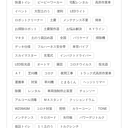
快適トイレ
ビービーワーカー
宅配レンタル
高所作業車
イベント
大型土のう
便利
LEDライト
ロボットクリーナー
土嚢
メンテナンス不要
簡単
お掃除ロボット
土嚢製作器
お悩み解決
ＫＹライン
マキタ
土のう袋詰め器
全国
バリケード
掃除機
デッキ仕様
フルハーネス安全帯
単管パイプ
スカイマスター
充電式
インパクトドライバー
LED投光器
オートマ
園芸
コロナウイルス
投光器
ＡＴ
芝刈機
コロナ
夜間工事
トラック式高所作業車
運搬車
対策
草刈機
とまるくん
ヘッジトリマー
除菌
レンタル
車両強制停止装置
チェンソー
アルコール消毒
ＭＡスタンド
クッションドラム
WZ09ASM
コロナ対策
照明
カラーコーン
TONE
メンテナンス
ケロガード
矢印板
パワーデジトルク
仮設トイレ
１ｔ土のう
トルクレンチ