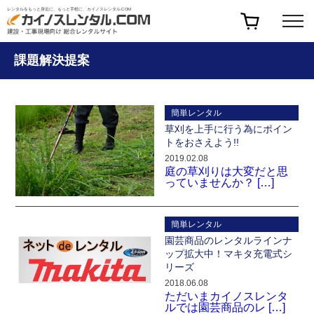
レンタルをもっと身近に、もっと手軽に、カイノスレンタル.COM
課題解決提案
簡単レンタル
草刈を上手に行う為にポイン
トをおさえよう!!
2019.02.08
庭の草刈りは大変だと思
っていませんか？ […]
簡単レンタル
園芸商品のレンタルラインナ
ップ拡大中！マキタ充電式シ
リーズ
2018.06.08
ただいまカイノスレンタ
ルでは園芸商品のレ […]