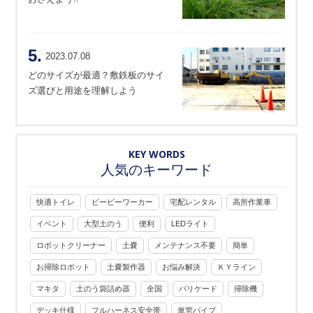
5.
2023.07.08
どのサイズが最適？敷鉄板のサイ
ズ選びと用途を理解しよう
KEY WORDS
人気のキーワード
快適トイレ
ビービーワーカー
宅配レンタル
高所作業車
イベント
大型土のう
便利
LEDライト
ロボットクリーナー
土嚢
メンテナンス不要
簡単
お掃除ロボット
土嚢製作器
お悩み解決
ＫＹライン
マキタ
土のう袋詰め器
全国
バリケード
掃除機
デッキ仕様
フルハーネス安全帯
単管パイプ