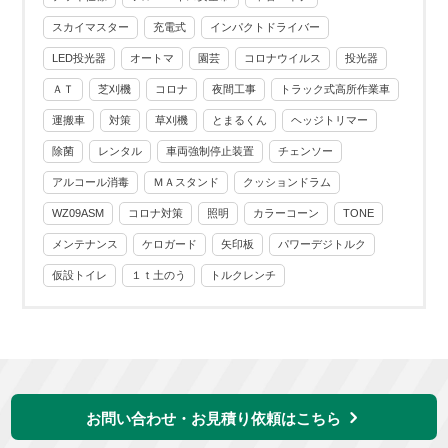
スカイマスター
充電式
インパクトドライバー
LED投光器
オートマ
園芸
コロナウイルス
投光器
ＡＴ
芝刈機
コロナ
夜間工事
トラック式高所作業車
運搬車
対策
草刈機
とまるくん
ヘッジトリマー
除菌
レンタル
車両強制停止装置
チェンソー
アルコール消毒
ＭＡスタンド
クッションドラム
WZ09ASM
コロナ対策
照明
カラーコーン
TONE
メンテナンス
ケロガード
矢印板
パワーデジトルク
仮設トイレ
１ｔ土のう
トルクレンチ
お問い合わせ・お見積り依頼はこちら