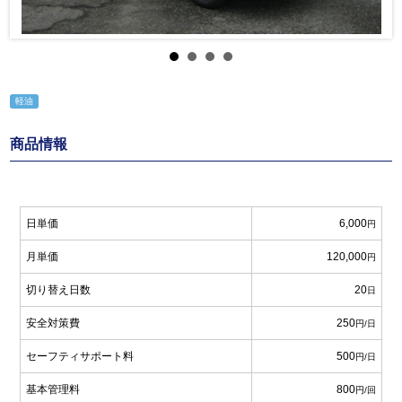
軽油
商品情報
日単価
6,000
円
月単価
120,000
円
切り替え日数
20
日
安全対策費
250
円/日
セーフティサポート料
500
円/日
基本管理料
800
円/回