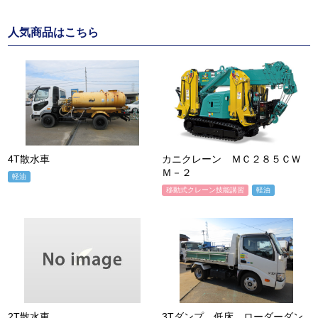
人気商品はこちら
4T散水車
カニクレーン ＭＣ２８５ＣＷ
Ｍ－２
軽油
移動式クレーン技能講習
軽油
2T散水車
3Tダンプ 低床 ローダーダン