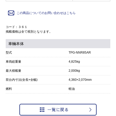
この商品についてのお問い合わせはこちら
コード：３６１
掲載価格は全て税別となります。
車輛本体
型式
TPG-NNR85AR
車両総重量
4,825kg
最大積載量
2,000kg
荷台内寸法(全長×全幅)
4,360×2,070mm
燃料
軽油