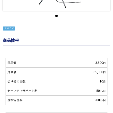
１００V
商品情報
日単価
3,500
円
月単価
35,000
円
切り替え日数
10
日
セーフティサポート料
50
円/日
基本管理料
200
円/回