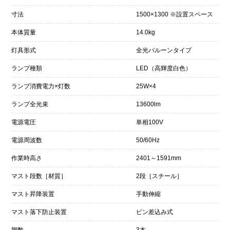
寸法
1500×1300 ※設置スペース
本体質量
14.0kg
灯具形式
全光バルーンタイプ
ランプ種類
LED（高輝度白色）
ランプ消費電力×灯数
25W×4
ランプ全光束
13600lm
電源電圧
単相100V
電源周波数
50/60Hz
作業時高さ
2401～1591mm
マスト段数［材質］
2段［スチール］
マスト昇降装置
手動伸縮
マスト落下防止装置
ピン差込み式
脚数
3本