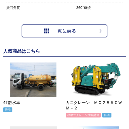
旋回角度
360°連続
人気商品はこちら
4T散水車
カニクレーン ＭＣ２８５ＣＷ
Ｍ－２
軽油
移動式クレーン技能講習
軽油