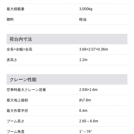
最大積載量
3,000kg
燃料
軽油
荷台内寸法
全長×全幅×全高
3.68×2.07×0.36m
床高さ
1.2m
クレーン性能
空車時最大クレーン容量
2.93t×1.6m
最大地上揚程
約7.8m
最大作業半径
6.4m
ブーム長さ
2.85～6.6m
ブーム角度
1°～76°