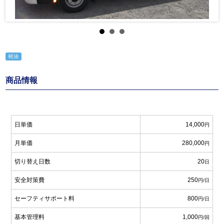
軽油
商品情報
日単価
14,000
円
月単価
280,000
円
切り替え日数
20
日
安全対策費
250
円/日
セーフティサポート料
800
円/日
基本管理料
1,000
円/回