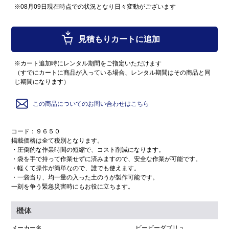
※08月09日現在時点での状況となり日々変動がございます
見積もりカートに追加
※カート追加時にレンタル期間をご指定いただけます
（すでにカートに商品が入っている場合、レンタル期間はその商品と同
じ期間になります）
この商品についてのお問い合わせはこちら
コード：９６５０
掲載価格は全て税別となります。
・圧倒的な作業時間の短縮で、コスト削減になります。
・袋を手で持って作業せずに済みますので、安全な作業が可能です。
・軽くて操作が簡単なので、誰でも使えます。
・一袋当り、均一量の入った土のうが製作可能です。
一刻を争う緊急災害時にもお役に立ちます。
機体
メーカー名
ビービーダブリュ