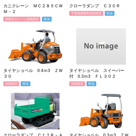
カニクレーン ＭＣ２８５ＣＷ
クローラダンプ Ｃ３０Ｒ
Ｍ－２
不整地運搬車技能講習
軽油
移動式クレーン技能講習
軽油
タイヤショベル 0.4ｍ3 ＺＷ
タイヤショベル スイーパー
３０
付 0.3ｍ3 ＦＬ３０２
技能講習
軽油
技能講習
軽油
クローラダンプ Ｃ１２Ｒ－Ａ
タイヤショベル 0.3ｍ3 ＺＷ