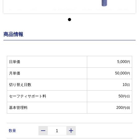
商品情報
日単価
5,000
円
月単価
50,000
円
切り替え日数
10
日
セーフティサポート料
50
円/日
基本管理料
200
円/回
数量