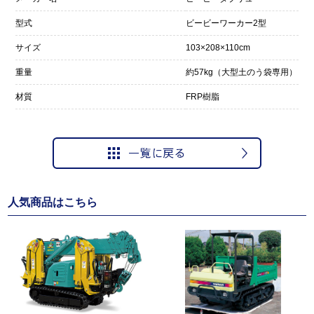
型式
ビービーワーカー2型
サイズ
103×208×110cm
重量
約57kg（大型土のう袋専用）
材質
FRP樹脂
人気商品はこちら