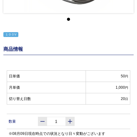
１００V
商品情報
日単価
50
円
月単価
1,000
円
切り替え日数
20
日
数量
※08月09日現在時点での状況となり日々変動がございます