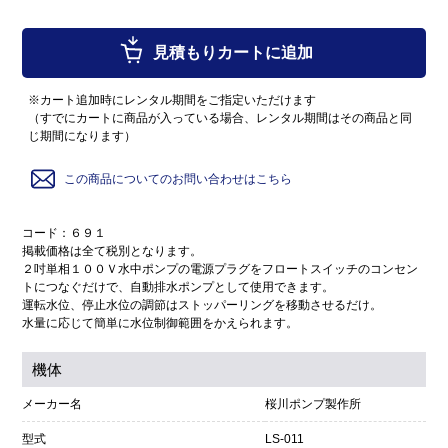
見積もりカートに追加
※カート追加時にレンタル期間をご指定いただけます
（すでにカートに商品が入っている場合、レンタル期間はその商品と同
じ期間になります）
この商品についてのお問い合わせはこちら
コード：６９１
掲載価格は全て税別となります。
２吋単相１００Ｖ水中ポンプの電源プラグをフロートスイッチのコンセン
トにつなぐだけで、自動排水ポンプとして使用できます。
運転水位、停止水位の調節はストッパーリングを移動させるだけ。
水量に応じて簡単に水位制御範囲をかえられます。
機体
メーカー名
桜川ポンプ製作所
型式
LS-011