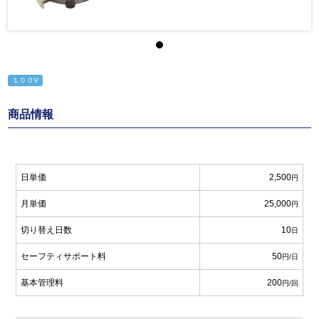
１００V
商品情報
日単価
2,500
円
月単価
25,000
円
切り替え日数
10
日
セーフティサポート料
50
円/日
基本管理料
200
円/回