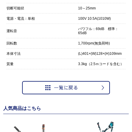
切断可能径
10～25mm
電源・電流：単相
100V 10.5A(1010W)
パワフル：69dB 標準：
運転音
65dB
回転数
1,700rpm(無負荷時)
本体寸法
(L)401×(W)128×(H)109mm
質量
3.3kg（2.5ｍコードを含む）
人気商品はこちら