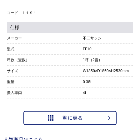
コード：１１９１
仕様
メーカー
不二サッシ
型式
FF10
坪数（畳数）
1坪（2畳）
サイズ
W1850×D1850×H2530mm
重量
0.38t
搬入車両
4t
人気商品はこちら