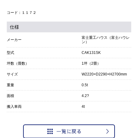
コード：１１７２
仕様
富士重工ハウス（富士ハウレ
メーカー
ン）
型式
CAK131SK
坪数（畳数）
1坪（2畳）
サイズ
W2220×D2290×H2700mm
重量
0.5t
面積
4.2?
搬入車両
4t