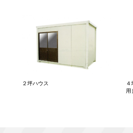
２坪ハウス
４
用