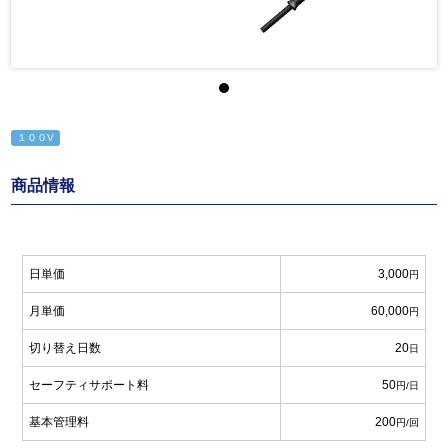
１００V
商品情報
日単価
3,000
円
月単価
60,000
円
切り替え日数
20
日
セーフティサポート料
50
円/日
基本管理料
200
円/回