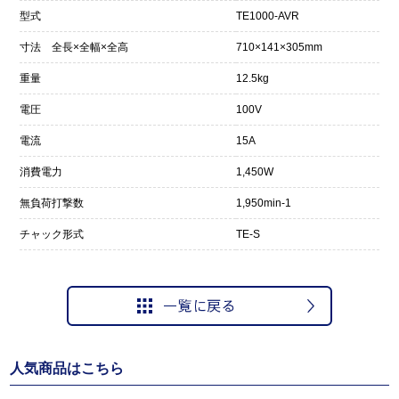
型式
TE1000-AVR
寸法 全長×全幅×全高
710×141×305mm
重量
12.5kg
電圧
100V
電流
15A
消費電力
1,450W
無負荷打撃数
1,950min-1
チャック形式
TE-S
人気商品はこちら