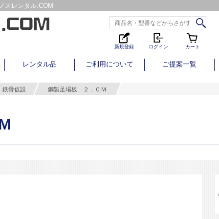
スレンタル.COM
新規登録
ログイン
カート
レンタル品
ご利用について
ご提案一覧
鉄骨仮設
鋼製足場板 ２．０Ｍ
Ｍ