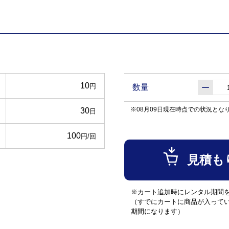
10
円
数量
※08月09日現在時点での状況とな
30
日
100
円/回
見積も
※カート追加時にレンタル期間
（すでにカートに商品が入って
期間になります）