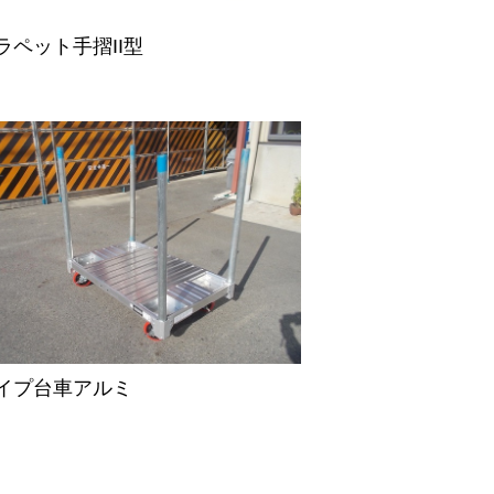
ラペット手摺II型
イプ台車アルミ