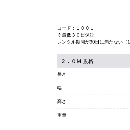
コード：１００１
※最低３０日保証
レンタル期間が30日に満たない（
２．０Ｍ 規格
長さ
幅
高さ
重量