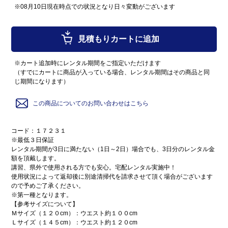
※08月10日現在時点での状況となり日々変動がございます
見積もりカートに追加
※カート追加時にレンタル期間をご指定いただけます
（すでにカートに商品が入っている場合、レンタル期間はその商品と同
じ期間になります）
この商品についてのお問い合わせはこちら
コード：１７２３１
※最低３日保証
レンタル期間が3日に満たない（1日～2日）場合でも、3日分のレンタル金
額を頂戴します。
講習、県外で使用される方でも安心。宅配レンタル実施中！
使用状況によって返却後に別途清掃代を請求させて頂く場合がございます
ので予めご了承ください。
※第一種となります。
【参考サイズについて】
Ｍサイズ（１２０cm）：ウエスト約１００cm
Ｌサイズ（１４５cm）：ウエスト約１２０cm