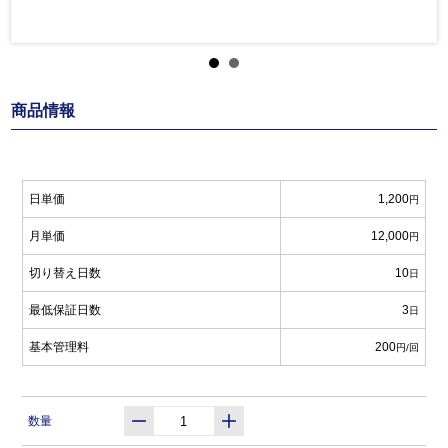
商品情報
日単価
1,200
円
月単価
12,000
円
切り替え日数
10
日
最低保証日数
3
日
基本管理料
200
円/回
数量