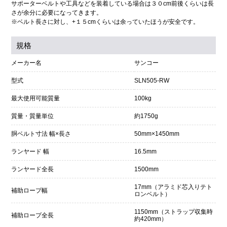
サポーターベルトや工具などを装着している場合は３０cm前後くらいは長
さが余分に必要になってきます。
※ベルト長さに対し、+１５cmくらいは余っていたほうが安全です。
規格
メーカー名
サンコー
型式
SLN505-RW
最大使用可能質量
100kg
質量・質量単位
約1750g
胴ベルト寸法 幅×長さ
50mm×1450mm
ランヤード 幅
16.5mm
ランヤード全長
1500mm
17mm（アラミド芯入りテト
補助ロープ幅
ロンベルト）
1150mm（ストラップ収集時
補助ロープ全長
約420mm）