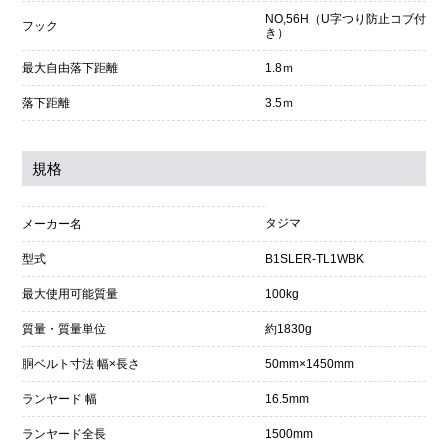
NO,56H（U字つり防止コブ付
フック
き）
最大自由落下距離
1.8ｍ
落下距離
3.5ｍ
規格
タジマ
メーカー名
型式
B1SLER-TL1WBK
最大使用可能質量
100kg
質量・質量単位
約1830g
胴ベルト寸法 幅×長さ
50mm×1450mm
ランヤード 幅
16.5mm
ランヤード全長
1500mm