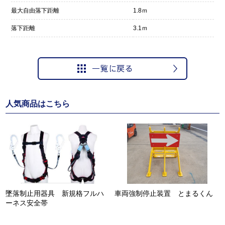
最大自由落下距離
1.8ｍ
落下距離
3.1ｍ
人気商品はこちら
墜落制止用器具 新規格フルハ
車両強制停止装置 とまるくん
ーネス安全帯