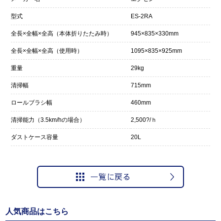
型式
ES-2RA
全長×全幅×全高（本体折りたたみ時）
945×835×330mm
全長×全幅×全高（使用時）
1095×835×925mm
重量
29kg
清掃幅
715mm
ロールブラシ幅
460mm
清掃能力（3.5km/hの場合）
2,500?/ｈ
ダストケース容量
20L
人気商品はこちら