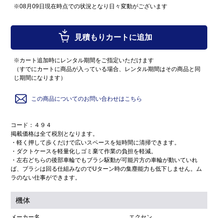
※08月09日現在時点での状況となり日々変動がございます
見積もりカートに追加
※カート追加時にレンタル期間をご指定いただけます
（すでにカートに商品が入っている場合、レンタル期間はその商品と同
じ期間になります）
この商品についてのお問い合わせはこちら
コード：４９４
掲載価格は全て税別となります。
・軽く押して歩くだけで広いスペースを短時間に清掃できます。
・ダクトケースを軽量化しゴミ棄て作業の負担を軽減。
・左右どちらの後部車輪でもブラシ駆動が可能片方の車輪が動いていれ
ば、ブラシは回る仕組みなのでUターン時の集塵能力も低下しません。ム
ラのない仕事ができます。
機体
メーカー名
エクセン