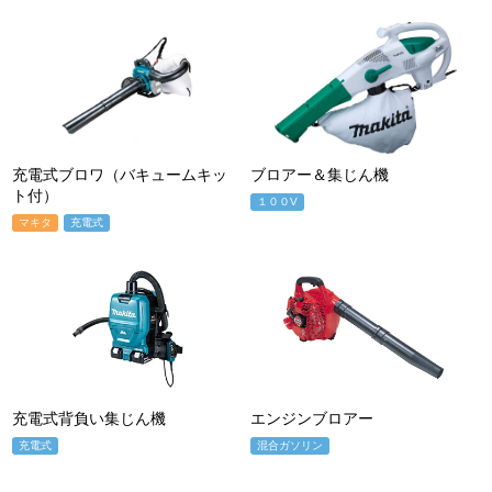
充電式ブロワ（バキュームキッ
ブロアー＆集じん機
ト付）
１００V
マキタ
充電式
充電式背負い集じん機
エンジンブロアー
充電式
混合ガソリン