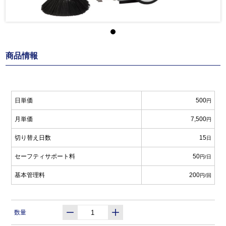
商品情報
日単価
500
円
月単価
7,500
円
切り替え日数
15
日
セーフティサポート料
50
円/日
基本管理料
200
円/回
数量