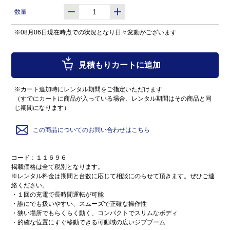
数量
※08月06日現在時点での状況となり日々変動がございます
見積もりカートに追加
※カート追加時にレンタル期間をご指定いただけます
（すでにカートに商品が入っている場合、レンタル期間はその商品と同
じ期間になります）
この商品についてのお問い合わせはこちら
コード：１１６９６
掲載価格は全て税別となります。
※レンタル料金は期間と台数に応じて相談にのらせて頂きます。ぜひご連
絡ください。
・１回の充電で長時間運転が可能
・誰にでも扱いやすい、スムーズで正確な操作性
・狭い場所でもらくらく動く、コンパクトでスリムなボディ
・的確な位置にすぐ移動できる可動域の広いジブブーム