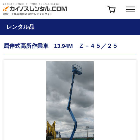
レンタルをもっと身近に、もっと手軽に、カイノスレンタル.COM
レンタル品
屈伸式高所作業車 13.94M Ｚ－４５／２５