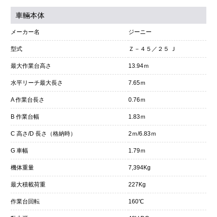
車輛本体
メーカー名
ジーニー
型式
Ｚ－４５／２５ Ｊ
最大作業台高さ
13.94ｍ
水平リーチ最大長さ
7.65ｍ
A 作業台長さ
0.76ｍ
B 作業台幅
1.83ｍ
C 高さ/D 長さ（格納時）
2ｍ/6.83ｍ
G 車幅
1.79ｍ
機体重量
7,394Kg
最大積載荷重
227Kg
作業台回転
160℃