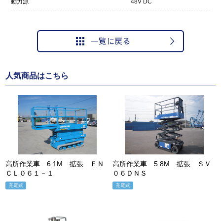
動力源
48V DC
人気商品はこちら
高所作業車 6.1M 拡張 ＥＮ
高所作業車 5.8M 拡張 ＳＶ
ＣＬ０６１－１
０６ＤＮＳ
充電式
充電式