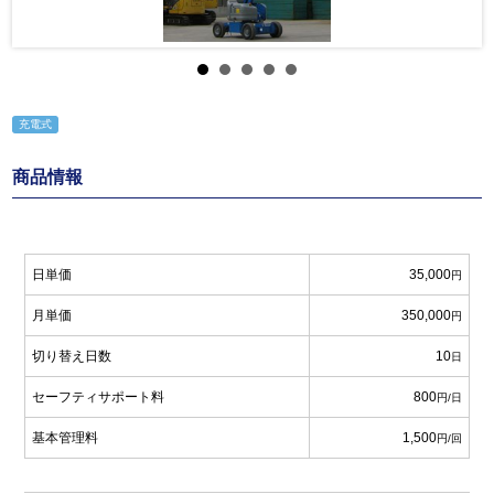
充電式
商品情報
日単価
35,000
円
月単価
350,000
円
切り替え日数
10
日
セーフティサポート料
800
円/日
基本管理料
1,500
円/回