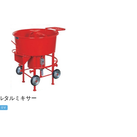
ルタルミキサー
００V