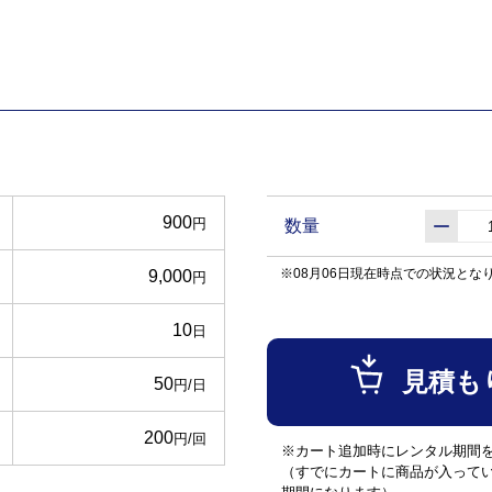
900
円
数量
※08月06日現在時点での状況とな
9,000
円
10
日
見積も
50
円/日
200
円/回
※カート追加時にレンタル期間
（すでにカートに商品が入って