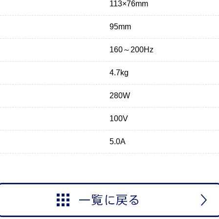
113×76mm
95mm
160～200Hz
4.7kg
280W
100V
5.0A