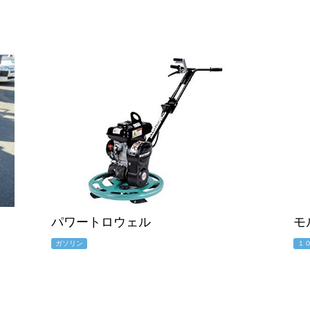
パワートロウェル
モ
ガソリン
１