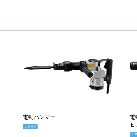
電動ハンマー
電
Ｅ
１００V
１