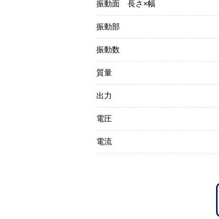
振動面 長さ×幅
振動部
振動数
質量
出力
電圧
電流