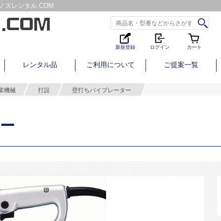
スレンタル.COM
新規登録
ログイン
カート
レンタル品
ご利用について
ご提案一覧
業機械
打設
壁打ちバイブレーター
ー