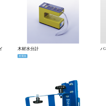
イ
木材水分計
バ
乾電池