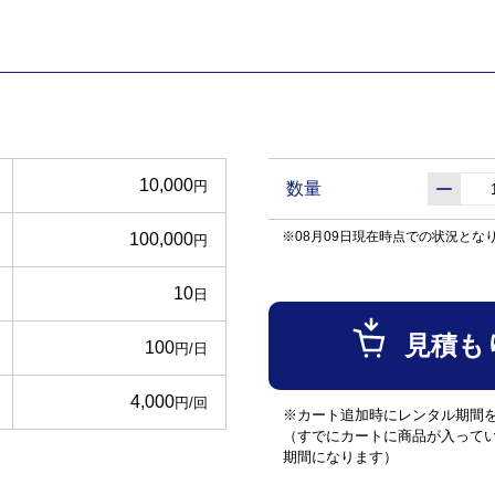
10,000
円
数量
※08月09日現在時点での状況とな
100,000
円
10
日
見積も
100
円/日
4,000
円/回
※カート追加時にレンタル期間
（すでにカートに商品が入って
期間になります）