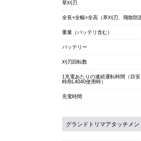
草刈刃
全長×全幅×全高（草刈刃、飛散防
重量（バッテリ含む）
バッテリー
刈刃回転数
1充電あたりの連続運転時間（目
時/BL4040使用時）
充電時間
新規格フルハーネス安全帯
墜落制止用器具 新規格フルハーネス
グランドトリマアタッチメン