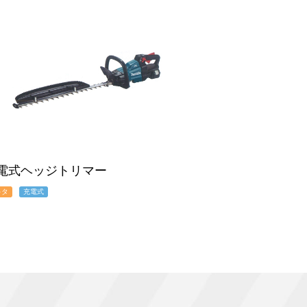
電式ヘッジトリマー
キタ
充電式