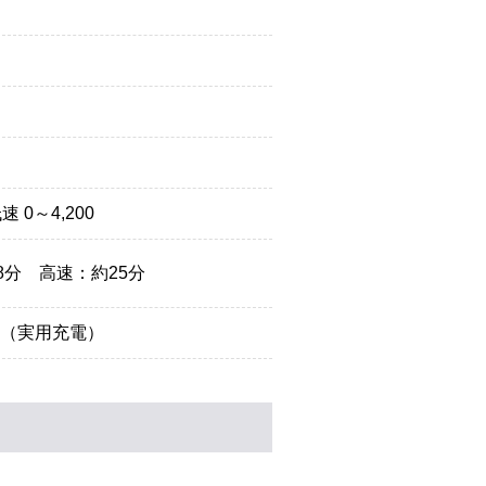
速 0～4,200
8分 高速：約25分
（実用充電）
止用器具 新規格フルハーネス安全帯
墜落制止用器具 新規格フル