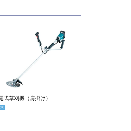
電式草刈機（肩掛け）
電式