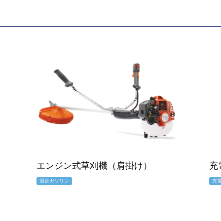
エンジン式草刈機（肩掛け）
充
混合ガソリン
充