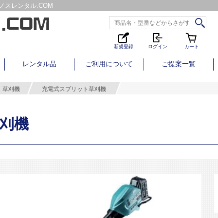
スレンタル.COM
新規登録
ログイン
カート
レンタル品
ご利用について
ご提案一覧
草刈機
充電式スプリット草刈機
刈機