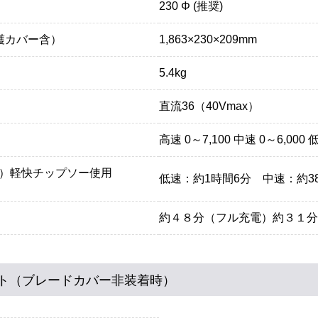
230 Φ (推奨)
護カバー含）
1,863×230×209mm
5.4kg
直流36（40Vmax）
高速 0～7,100 中速 0～6,000 低
安）軽快チップソー使用
低速：約1時間6分 中速：約3
約４８分（フル充電）約３１分
安全帯
墜落制止用器具 新規格フルハーネス安全帯
墜落制
ト（ブレードカバー非装着時）
カートを見る