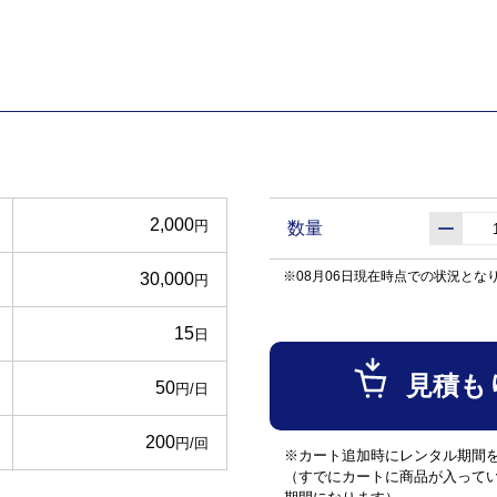
2,000
円
数量
※08月06日現在時点での状況とな
30,000
円
15
日
見積も
50
円/日
200
円/回
※カート追加時にレンタル期間
（すでにカートに商品が入って