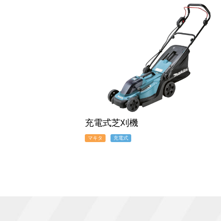
充電式芝刈機
マキタ
充電式