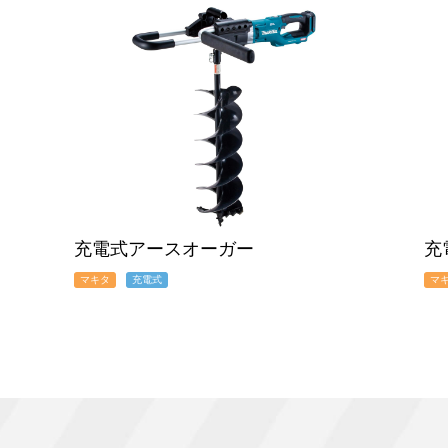
充電式アースオーガー
充
マキタ
充電式
マ