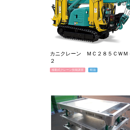
カニクレーン ＭＣ２８５ＣＷＭ
２
移動式クレーン技能講習
軽油