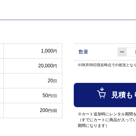
1,000
円
数量
※08月09日現在時点での状況とな
20,000
円
20
日
見積も
50
円/日
200
円/回
※カート追加時にレンタル期間
（すでにカートに商品が入って
期間になります）