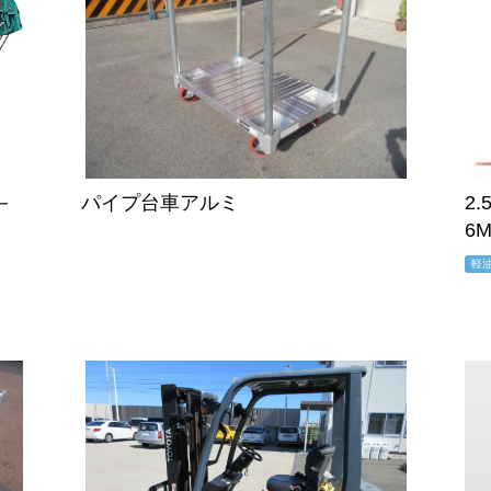
－
パイプ台車アルミ
2
6
軽