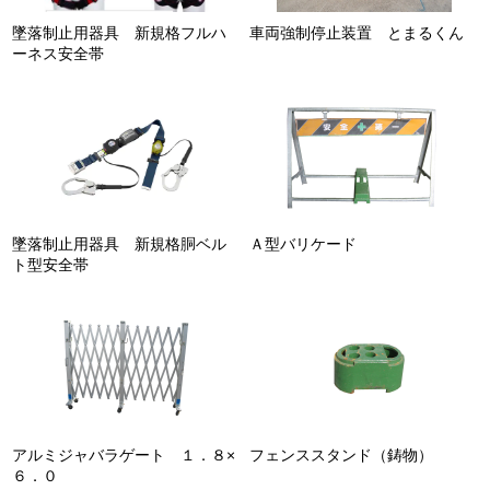
墜落制止用器具 新規格フルハ
車両強制停止装置 とまるくん
ーネス安全帯
墜落制止用器具 新規格胴ベル
Ａ型バリケード
ト型安全帯
アルミジャバラゲート １．８×
フェンススタンド（鋳物）
６．０