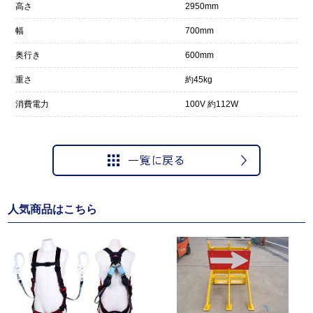
高さ
2950mm
幅
700mm
奥行き
600mm
重さ
約45kg
消費電力
100V 約112W
人気商品はこちら