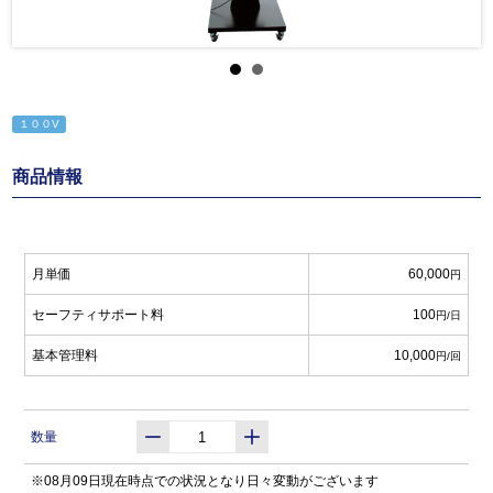
１００V
商品情報
月単価
60,000
円
セーフティサポート料
100
円/日
基本管理料
10,000
円/回
数量
※08月09日現在時点での状況となり日々変動がございます