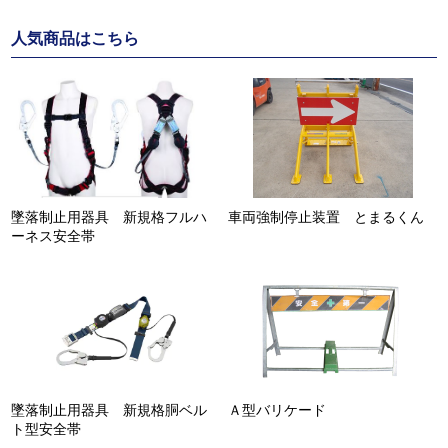
人気商品はこちら
墜落制止用器具 新規格フルハ
車両強制停止装置 とまるくん
ーネス安全帯
墜落制止用器具 新規格胴ベル
Ａ型バリケード
ト型安全帯