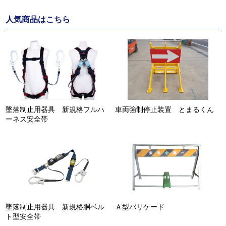
人気商品はこちら
墜落制止用器具 新規格フルハ
車両強制停止装置 とまるくん
ーネス安全帯
墜落制止用器具 新規格胴ベル
Ａ型バリケード
ト型安全帯