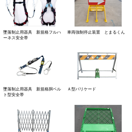
墜落制止用器具 新規格フルハ
車両強制停止装置 とまるくん
ーネス安全帯
墜落制止用器具 新規格胴ベル
Ａ型バリケード
ト型安全帯