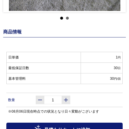
商品情報
日単価
1
円
最低保証日数
30
日
基本管理料
30
円/回
数量
※08月06日現在時点での状況となり日々変動がございます