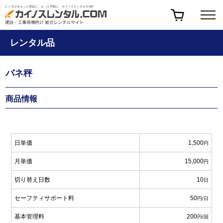
レンタルをもっと身近に、もっと手軽に、カイノスレンタル.COM
レンタル品
バネ秤
商品情報
日単価
1,500
円
月単価
15,000
円
切り替え日数
10
日
セーフティサポート料
50
円/日
基本管理料
200
円/回