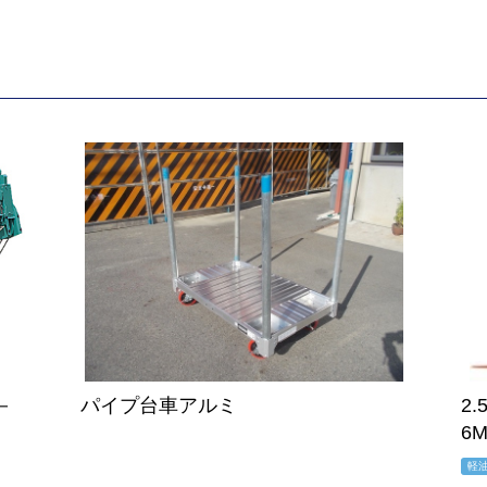
－
パイプ台車アルミ
2
6
軽