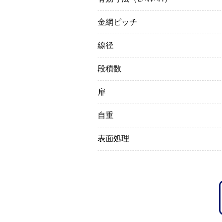
金網ピッチ
線径
段積数
扉
自重
表面処理