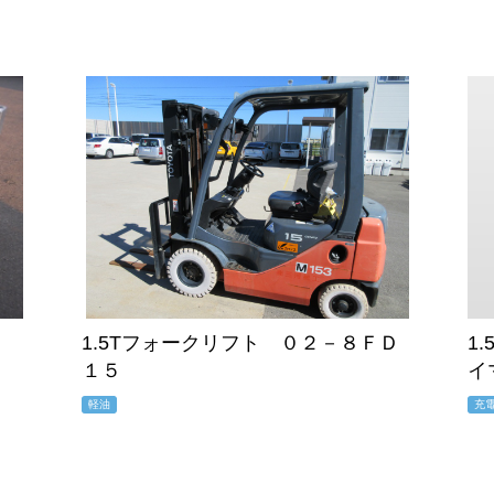
1.5Tフォークリフト ０２－８ＦＤ
1
１５
イ
軽油
充