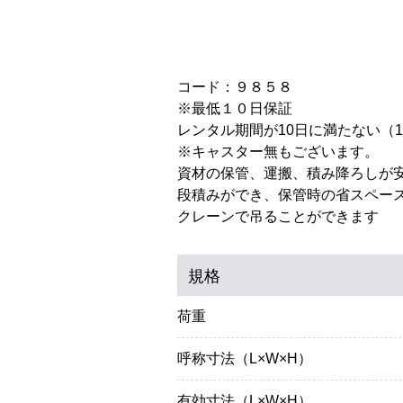
コード：９８５８
※最低１０日保証
レンタル期間が10日に満たない（
※キャスター無もございます。
資材の保管、運搬、積み降ろしが
段積みができ、保管時の省スペー
クレーンで吊ることができます
規格
荷重
呼称寸法（L×W×H）
有効寸法（L×W×H）