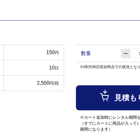
150
円
数量
※08月08日現在時点での状況とな
10
日
2,500
円/回
見積も
※カート追加時にレンタル期間
（すでにカートに商品が入って
期間になります）