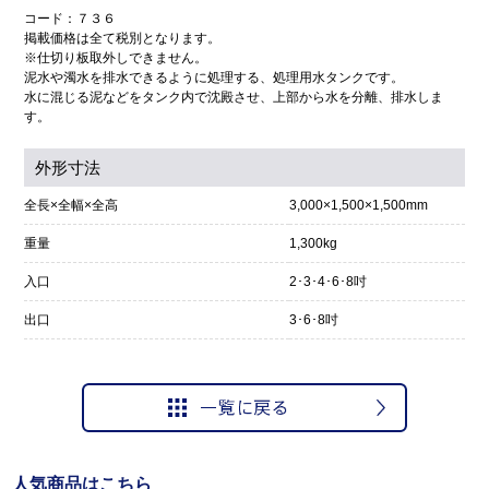
コード：７３６
掲載価格は全て税別となります。
※仕切り板取外しできません。
泥水や濁水を排水できるように処理する、処理用水タンクです。
水に混じる泥などをタンク内で沈殿させ、上部から水を分離、排水しま
す。
外形寸法
全長×全幅×全高
3,000×1,500×1,500mm
重量
1,300kg
入口
2･3･4･6･8吋
出口
3･6･8吋
人気商品はこちら