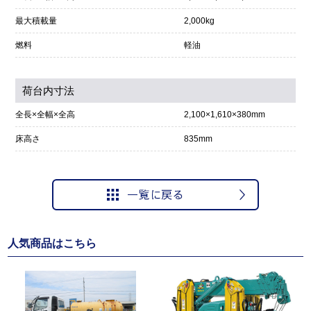
最大積載量
2,000kg
燃料
軽油
荷台内寸法
全長×全幅×全高
2,100×1,610×380mm
床高さ
835mm
人気商品はこちら