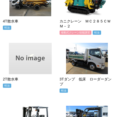
4T散水車
カニクレーン ＭＣ２８５ＣＷ
Ｍ－２
軽油
移動式クレーン技能講習
軽油
2T散水車
3Tダンプ 低床 ローダーダン
プ
軽油
軽油