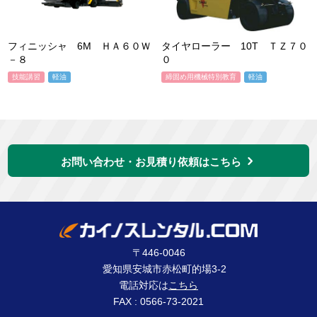
フィニッシャ 6M ＨＡ６０Ｗ
タイヤローラー 10T ＴＺ７０
－８
０
技能講習
軽油
締固め用機械特別教育
軽油
お問い合わせ・お見積り依頼はこちら
〒446-0046
愛知県安城市赤松町的場3-2
電話対応は
こちら
FAX : 0566-73-2021