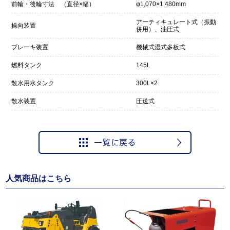
前輪・後輪寸法 （直径×幅）
φ1,070×1,480mm
アーティキュレート式（振動
操向装置
併用）、油圧式
ブレーキ装置
機械式湿式多板式
燃料タンク
145L
散水用水タンク
300L×2
散水装置
圧送式
人気商品はこちら