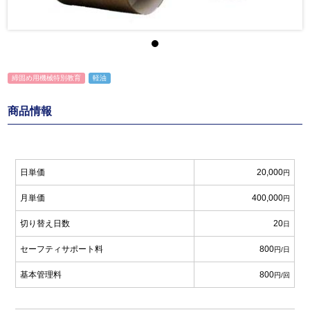
締固め用機械特別教育
軽油
商品情報
日単価
20,000
円
月単価
400,000
円
切り替え日数
20
日
セーフティサポート料
800
円/日
基本管理料
800
円/回