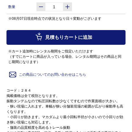
数量
※08月07日現在時点での状況となり日々変動がございます
見積もりカートに追加
※カート追加時にレンタル期間をご指定いただけます
（すでにカートに商品が入っている場合、レンタル期間はその商品と同
じ期間になります）
この商品についてのお問い合わせはこちら
コード：２８４
掲載価格は全て税別となります。
振動タンデムなので転圧回転数が少なくてすむので作業面積が大きい。
・狭い現場に入れます。車幅が狭い分舗装現場の範囲が広がり稼動率も高
くなります。
・小回りが効きます。マカダムより最小回転半径が小さいので小回りが効
き狭い現場にも対応します。
・舗装の品質精度を高めるトレール振動