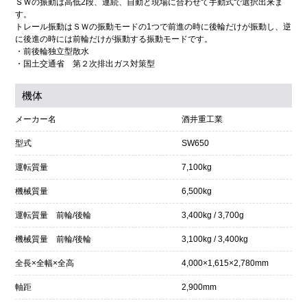
ＳＷの振動は高低2段、連続、自動と現場に合わせて手動式で選択出来ま
す。
トレール振動はＳＷの振動モードの1つで前進の時に後輪だけが振動し、逆
に後進の時には前輪だけが振動する振動モードです。
・前後輪独立型散水
・国土交通省 第２次排出ガス対策型
機体
メーカー名
酒井重工業
型式
SW650
運転質量
7,100kg
機械質量
6,500kg
運転質量 前輪/後輪
3,400kg / 3,700g
機械質量 前輪/後輪
3,100kg / 3,400kg
全長×全幅×全高
4,000×1,615×2,780mm
軸距
2,900mm