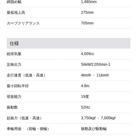
締固め幅
1,480mm
最低地上高
275mm
カーブクリアランス
705mm
仕様
総排気量
4,009cc
定格出力
56kW/2,050min-1
走行速度（低速・高速）
4km/h ・ 11km/h
最小回転半径
4.8m
登坂能力
19度
振動数
52Hz
起振力（低速・高速）
3,750kgf ・ 7,000kgf
車輪用途 （前輪・後輪）
振動及び駆動輪