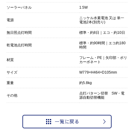
ソーラーパネル
1.5W
ニッケル水素電池 又は 単一
電源
電池2本(別売り)
無日照点灯時間
標準・約8日｜エコ・約10日
標準・約90時間｜エコ約180
乾電池点灯時間
時間
フレーム・PE｜矢印部・ポリ
材質
カーボネート
サイズ
W779×H464×D105mm
重量
約5.8kg
点灯パターン切替 SW・電
その他
源自動切替機能