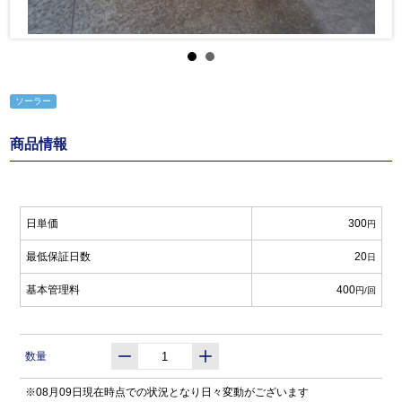
ソーラー
商品情報
日単価
300
円
最低保証日数
20
日
基本管理料
400
円/回
数量
※08月09日現在時点での状況となり日々変動がございます