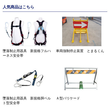
人気商品はこちら
墜落制止用器具 新規格フルハ
車両強制停止装置 とまるくん
ーネス安全帯
墜落制止用器具 新規格胴ベル
Ａ型バリケード
ト型安全帯