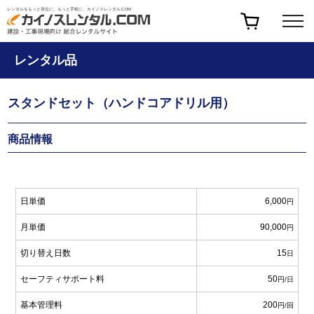
レンタルをもっと身近に、もっと手軽に、カイノスレンタル.COM
レンタル品
スタンドセット（ハンドコアドリル用）
商品情報
日単価
6,000
円
月単価
90,000
円
切り替え日数
15
日
セーフティサポート料
50
円/日
基本管理料
200
円/回