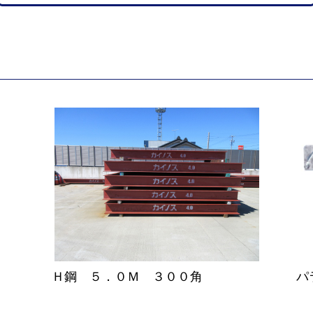
Ｈ鋼 ５．０Ｍ ３００角
パ