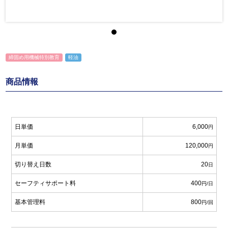
締固め用機械特別教育
軽油
商品情報
日単価
6,000
円
月単価
120,000
円
切り替え日数
20
日
セーフティサポート料
400
円/日
基本管理料
800
円/回