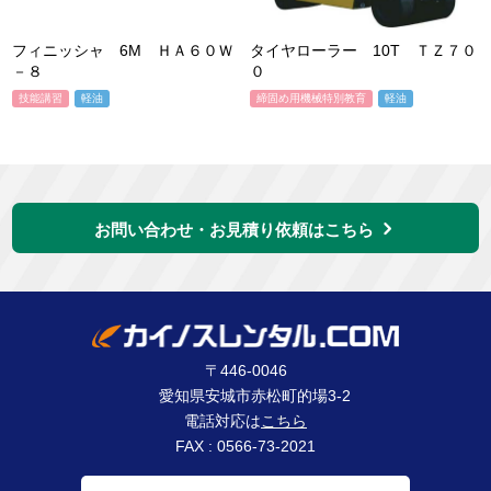
フィニッシャ 6M ＨＡ６０Ｗ
タイヤローラー 10T ＴＺ７０
－８
０
技能講習
軽油
締固め用機械特別教育
軽油
お問い合わせ・お見積り依頼はこちら
〒446-0046
愛知県安城市赤松町的場3-2
電話対応は
こちら
FAX : 0566-73-2021