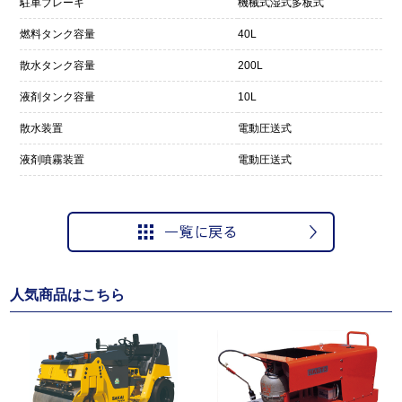
駐車ブレーキ
機械式湿式多板式
燃料タンク容量
40L
散水タンク容量
200L
液剤タンク容量
10L
散水装置
電動圧送式
液剤噴霧装置
電動圧送式
人気商品はこちら