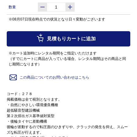
数量
※08月07日現在時点での状況となり日々変動がございます
見積もりカートに追加
※カート追加時にレンタル期間をご指定いただけます
（すでにカートに商品が入っている場合、レンタル期間はその商品と同
じ期間になります）
この商品についてのお問い合わせはこちら
コード：２７８
掲載価格は全て税別となります。
・自然にやさしい環境優良機種
超低騒音型建設機械
第２次排出ガス基準値対策型
・後輪タイヤに差動機構
後輪が差動するので転圧面のひきずりや、クラックの発生を抑え、スムー
ズな転圧が行えます。