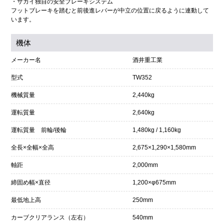
・サカイ独自の安全ブレーキシステム
フットブレーキを踏むと前後進レバーが中立の位置に戻るように連動して
います。
機体
メーカー名
酒井重工業
型式
TW352
機械質量
2,440kg
運転質量
2,640kg
運転質量 前輪/後輪
1,480kg / 1,160kg
全長×全幅×全高
2,675×1,290×1,580mm
軸距
2,000mm
締固め幅×直径
1,200×φ675mm
最低地上高
250mm
カーブクリアランス（左右）
540mm