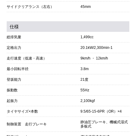
サイドクリアランス（左右）
45mm
仕様
総排気量
1,499cc
定格出力
20.1kW/2,300min-1
走行速度（低速・高速）
9km/h ・ 12km/h
最小回転半径
3.8m
登坂能力
21度
振動数
55Hz
起振力
2,100kgf
タイヤサイズ×本数
9.5/65-15-6PR（OR）×4
静油圧ブレーキ、機械式湿式
制御装置 走行ブレーキ
多板式