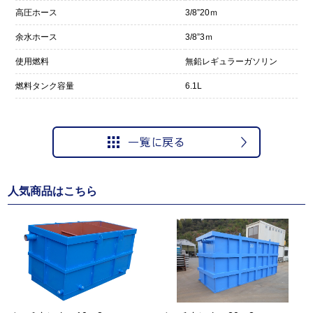
高圧ホース
3/8”20ｍ
余水ホース
3/8”3ｍ
使用燃料
無鉛レギュラーガソリン
燃料タンク容量
6.1L
人気商品はこちら