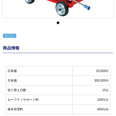
ガソリン
商品情報
日単価
20,000
円
月単価
300,000
円
切り替え日数
15
日
セーフティサポート料
100
円/日
基本管理料
400
円/回