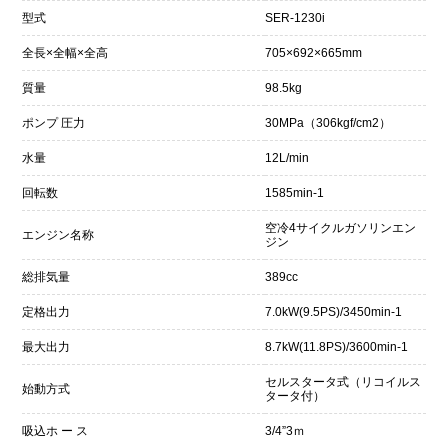
型式
SER-1230i
全長×全幅×全高
705×692×665mm
質量
98.5kg
ポンプ 圧力
30MPa（306kgf/cm2）
水量
12L/min
回転数
1585min-1
空冷4サイクルガソリンエン
エンジン名称
ジン
総排気量
389cc
定格出力
7.0kW(9.5PS)/3450min-1
最大出力
8.7kW(11.8PS)/3600min-1
セルスタータ式（リコイルス
始動方式
タータ付）
吸込ホ ー ス
3/4”3ｍ