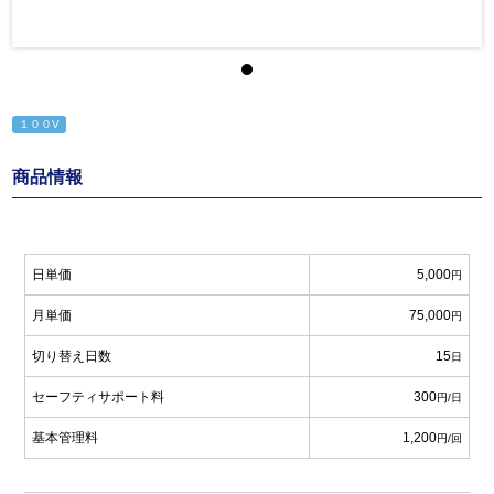
１００V
商品情報
日単価
5,000
円
月単価
75,000
円
切り替え日数
15
日
セーフティサポート料
300
円/日
基本管理料
1,200
円/回