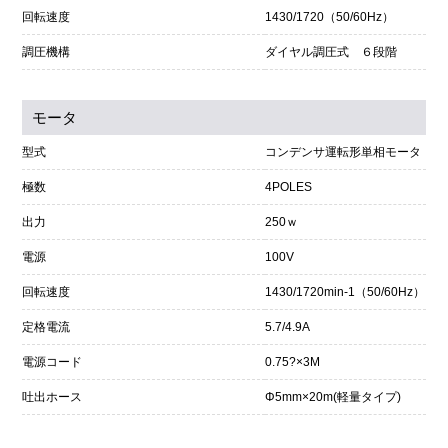
回転速度
1430/1720（50/60Hz）
調圧機構
ダイヤル調圧式 ６段階
モータ
型式
コンデンサ運転形単相モータ
極数
4POLES
出力
250ｗ
電源
100V
回転速度
1430/1720min-1（50/60Hz）
定格電流
5.7/4.9A
電源コード
0.75?×3M
吐出ホース
Φ5mm×20m(軽量タイプ)