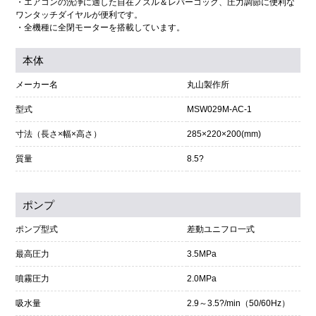
・エアコンの洗浄に適した自在ノズル＆レバーコック、圧力調節に便利な
ワンタッチダイヤルが便利です。
・全機種に全閉モーターを搭載しています。
本体
メーカー名
丸山製作所
型式
MSW029M-AC-1
寸法（長さ×幅×高さ）
285×220×200(mm)
質量
8.5?
ポンプ
ポンプ型式
差動ユニフロ一式
最高圧力
3.5MPa
噴霧圧力
2.0MPa
吸水量
2.9～3.5?/min（50/60Hz）