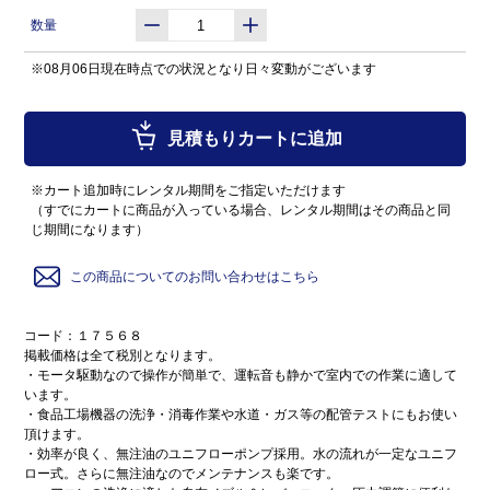
数量
※08月06日現在時点での状況となり日々変動がございます
見積もりカートに追加
※カート追加時にレンタル期間をご指定いただけます
（すでにカートに商品が入っている場合、レンタル期間はその商品と同
じ期間になります）
この商品についてのお問い合わせはこちら
コード：１７５６８
掲載価格は全て税別となります。
・モータ駆動なので操作が簡単で、運転音も静かで室内での作業に適して
います。
・食品工場機器の洗浄・消毒作業や水道・ガス等の配管テストにもお使い
頂けます。
・効率が良く、無注油のユニフローポンプ採用。水の流れが一定なユニフ
ロー式。さらに無注油なのでメンテナンスも楽です。