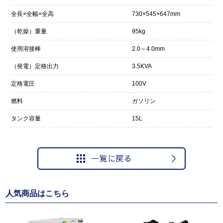
全長×全幅×全高
730×545×647mm
（乾燥）重量
95kg
使用溶接棒
2.0～4.0mm
（発電）定格出力
3.5KVA
定格電圧
100V
燃料
ガソリン
タンク容量
15L
人気商品はこちら