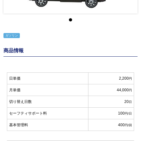
ガソリン
商品情報
日単価
2,200
円
月単価
44,000
円
切り替え日数
20
日
セーフティサポート料
100
円/日
基本管理料
400
円/回