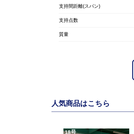
支持間距離(スパン)
．０Ｍ
アルミ足場板 ４．０Ｍ
支持点数
質量
人気商品はこちら