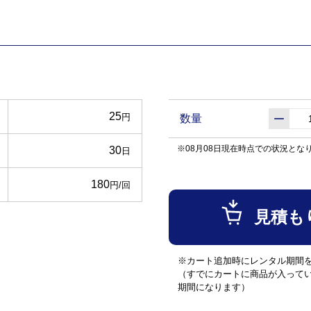
25
円
数量
※08月08日現在時点での状況とな
30
日
180
円/回
見積も
※カート追加時にレンタル期間
（すでにカートに商品が入って
期間になります）