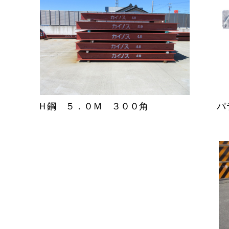
Ｈ鋼 ５．０Ｍ ３００角
パ