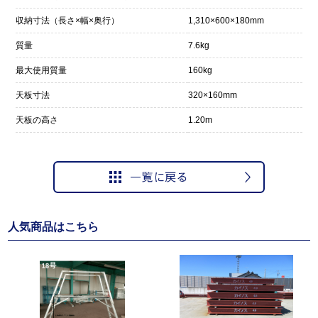
収納寸法（長さ×幅×奥行）
1,310×600×180mm
質量
7.6kg
最大使用質量
160kg
天板寸法
320×160mm
天板の高さ
1.20m
人気商品はこちら