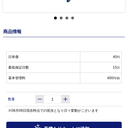
商品情報
日単価
40
円
最低保証日数
15
日
基本管理料
400
円/回
数量
※08月09日現在時点での状況となり日々変動がございます