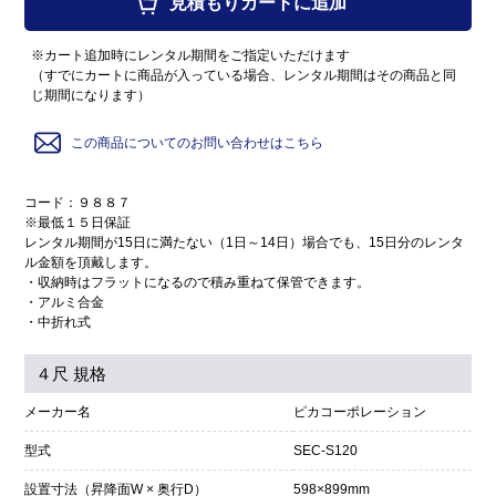
見積もりカートに追加
※カート追加時にレンタル期間をご指定いただけます
（すでにカートに商品が入っている場合、レンタル期間はその商品と同
じ期間になります）
この商品についてのお問い合わせはこちら
コード：９８８７
※最低１５日保証
レンタル期間が15日に満たない（1日～14日）場合でも、15日分のレンタ
ル金額を頂戴します。
・収納時はフラットになるので積み重ねて保管できます。
・アルミ合金
・中折れ式
４尺 規格
メーカー名
ピカコーポレーション
型式
SEC-S120
設置寸法（昇降面W × 奥行D）
598×899mm