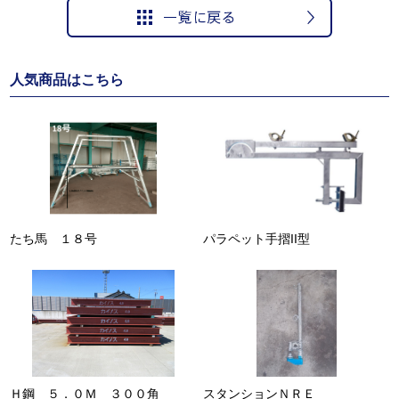
人気商品はこちら
たち馬 １８号
パラペット手摺II型
Ｈ鋼 ５．０Ｍ ３００角
スタンションＮＲＥ