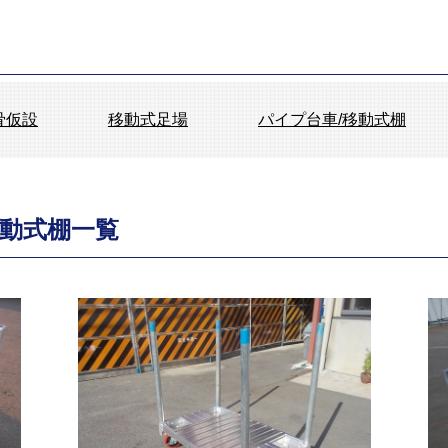
骨仮設
移動式足場
パイプ台車/移動式棚
移動式棚一覧