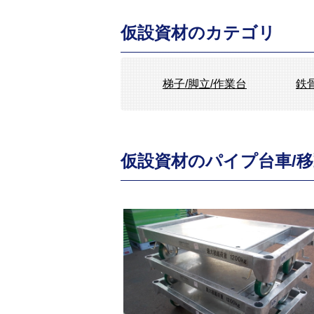
仮設資材のカテゴリ
梯子/脚立/作業台
鉄
仮設資材のパイプ台車/