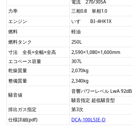
電流 270/305A
力率
三相0.8 単相1.0
エンジン
いすゞ BI-4HK1X
燃料
軽油
燃料タンク
250L
寸法 全長×全幅×全高
2,590×1,080×1,600mm
エコベース容量
307L
乾燥質量
2,070kg
整備質量
2,340kg
音響パワーレベル LwA 92d
騒音値
騒音指定 超低騒音型
排出ガス指定
第3次
仕様詳細(pdf)
DCA-100LSIE-D