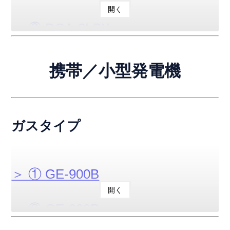
＞ ⑧ DCA-400ESK
開く
＞ ⑤ TLG-10LSK
＞ ⑫ DCA-220LSI
＞ ② DCA-8LSX
＞ ⑨ DCA-500ESK
＞ ⑥ TLG-13LSY
＞ ⑬ DCA-300LSK
＞ ③ DCA-10LSX
携帯／小型発電機
＞ ⑩ DCA-45USI2
＞ ⑦ TLG-18LSY
＞ ⑭ DCA-400LSK
＞ ④ DCA-12LSX
＞ ⑪ DCA-100USI
ガスタイプ
＞ ⑮ DCA-610SPK
＞ ⑤ DCA-15LSX
＞ ⑫ DCA-150USK
＞ ⑯ DCA-610SPM
＞ ⑥ DCA-18ESX
＞ ① GE-900B
開く
＞ ⑰ DCA-800SPM
＞ ⑦ DCA-30ESX
＞ ② GE-900P