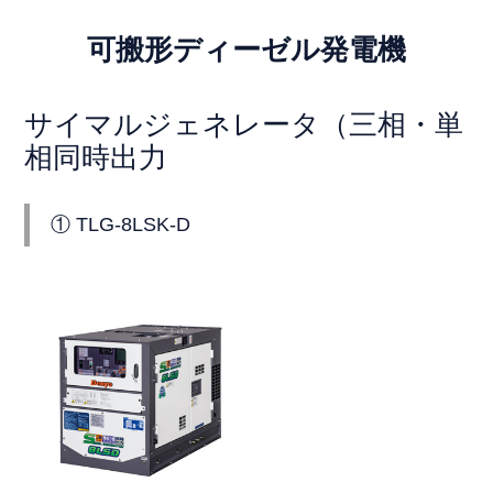
＞ ⑥ GE-2000SS-IV
＞ ㉕ DCA-100USI3
＞ ③ DA-3100SS-IV
可搬形ディーゼル発電機
＞ ⑦ GE-2500-IV2
＞ ㉖ DCA-125USI3
＞ ④ DA-6000LS 50Hz
サイマルジェネレータ（三相・単
相同時出力
＞ ⑧ GE-2800SS-IV2
＞ ㉗ DCA-150USK3
＞ ⑤ DA-6000LS 60Hz
① TLG-8LSK-D
＞ ⑨ GE-5500SS-IV