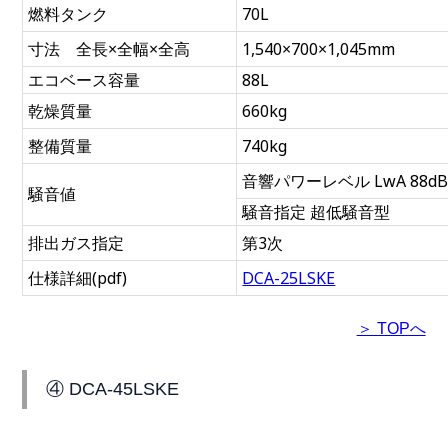
燃料タンク
70L
寸法 全長×全幅×全高
1,540×700×1,045mm
エコベース容量
88L
乾燥質量
660kg
整備質量
740kg
音響パワーレベル LwA 88d
騒音値
騒音指定 超低騒音型
排出ガス指定
第3次
仕様詳細(pdf)
DCA-25LSKE
＞ TOPへ
④ DCA-45LSKE