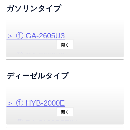
＞ ⑱ DCA-800SPK
＞ ⑧ DCA-40ESX
＞ ③ GE-900B2
ガソリンタイプ
＞ ⑲ DCA-1100SPM2
＞ ⑨ DCA-60ESX
＞ ④ GE-2200P2
＞ ① GA-2605U3
＞ ⑳ DCA-1100SPK
開く
＞ ② GA-2606U3
＞ ㉑ DCA-13USY
＞ ③ GA-2800ES-IV2
ディーゼルタイプ
＞ ㉒ DCA-25USI3
＞ ④ GE-900SS-IV
＞ ㉓ DCA-45USK3
＞ ① HYB-2000E
開く
＞ ⑤ GE-1600SS-IV
＞ ㉔ DCA-60USI3
＞ ② DA-3100SSEIV