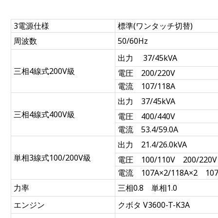
3電源仕様
標準(ワンタッチ切替)
周波数
50/60Hz
出力 37/45kVA
三相4線式200V級
電圧 200/220V
電流 107/118A
出力 37/45kVA
三相4線式400V級
電圧 400/440V
電流 53.4/59.0A
出力 21.4/26.0kVA
単相3線式100/200V級
電圧 100/110V 200/220V
電流 107A×2/118A×2 107
力率
三相0.8 単相1.0
エンジン
クボタ V3600-T-K3A