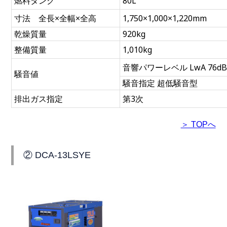
燃料タンク
80L
寸法 全長×全幅×全高
1,750×1,000×1,220mm
乾燥質量
920kg
整備質量
1,010kg
音響パワーレベル LwA 76d
騒音値
騒音指定 超低騒音型
排出ガス指定
第3次
＞ TOPへ
② DCA-13LSYE