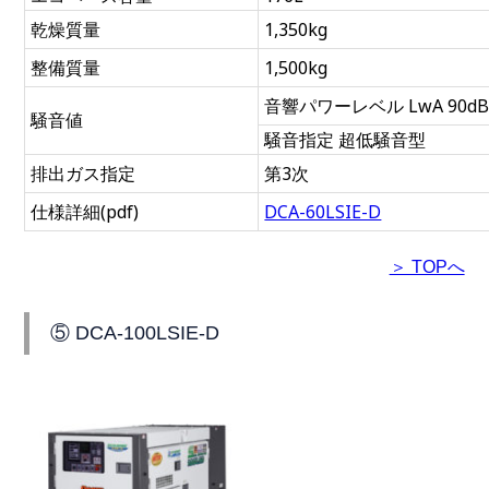
乾燥質量
1,350kg
整備質量
1,500kg
音響パワーレベル LwA 90d
騒音値
騒音指定 超低騒音型
排出ガス指定
第3次
仕様詳細(pdf)
DCA-60LSIE-D
＞ TOPへ
⑤ DCA-100LSIE-D