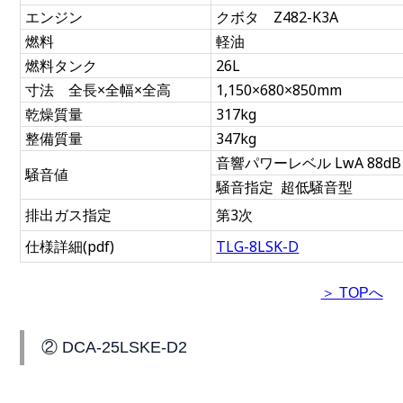
エンジン
クボタ Z482-K3A
燃料
軽油
燃料タンク
26L
寸法 全長×全幅×全高
1,150×680×850mm
乾燥質量
317kg
整備質量
347kg
音響パワーレベル LwA 88dB
騒音値
騒音指定 超低騒音型
排出ガス指定
第3次
仕様詳細(pdf)
TLG-8LSK-D
＞ TOPへ
② DCA-25LSKE-D2