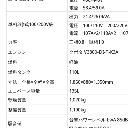
電圧 400/440V
電流 53.4/59.0A
出力 21.4/26.0kVA
単相3線式100/200V級
電圧 100/110V 200/220V
電流 107A×2/118A×2 107
力率
三相0.8 単相1.0
エンジン
クボタ V3800-DI-T-K3A
燃料
軽油
燃料タンク
110L
寸法 全長×全幅×全高
1,850×880×1,350mm
エコベース容量
135L
乾燥質量
1,070kg
整備質量
1,190kg
音響パワーレベル LwA 85d
騒音値