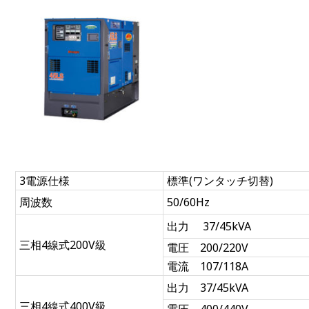
3電源仕様
標準(ワンタッチ切替)
周波数
50/60Hz
出力 37/45kVA
三相4線式200V級
電圧 200/220V
電流 107/118A
出力 37/45kVA
三相4線式400V級