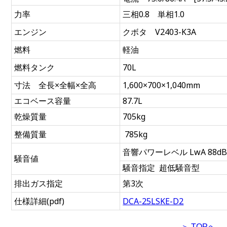
力率
三相0.8 単相1.0
エンジン
クボタ V2403-K3A
燃料
軽油
燃料タンク
70L
寸法 全長×全幅×全高
1,600×700×1,040mm
エコベース容量
87.7L
乾燥質量
705kg
整備質量
785kg
音響パワーレベル LwA 88d
騒音値
騒音指定 超低騒音型
排出ガス指定
第3次
仕様詳細(pdf)
DCA-25LSKE-D2
＞ TOPへ