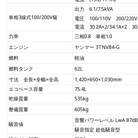
出力 6.1/7.5kVA
単相3線式100/200V級
電圧 100/110V 200/220V
電流 30.2A×2/34.1A×2 30.
力率
三相0.8 単相1.0
エンジン
ヤンマー 3TNV84-G
燃料
軽油
燃料タンク
62L
寸法 全長×全幅×全高
1,420×650×1,030mm
エコベース容量
75.4L
乾燥質量
535kg
整備質量
605kg
音響パワーレベル LwA 87d
騒音値
騒音指定 超低騒音型