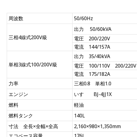
周波数
50/60Hz
出力 50/60kVA
三相4線式200V級
電圧 200/220V
電流 144/157A
出力 35/40kVA
単相3線式100/200V級
電圧 100/110V 200/220V
電流 175/182A
力率
三相0.8 単相1.0
エンジン
いすゞ BJ-4JJ1X
燃料
軽油
燃料タンク
140L
寸法 全長×全幅×全高
2,160×980×1,350mm
エコベース容量
176L