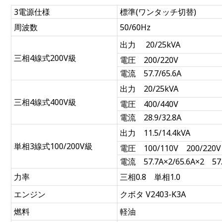
3電源仕様
標準(ワンタッチ切替)
周波数
50/60Hz
出力 20/25kVA
三相4線式200V級
電圧 200/220V
電流 57.7/65.6A
出力 20/25kVA
三相4線式400V級
電圧 400/440V
電流 28.9/32.8A
出力 11.5/14.4kVA
単相3線式100/200V級
電圧 100/110V 200/220V
電流 57.7A×2/65.6A×2 57.
力率
三相0.8 単相1.0
エンジン
クボタ V2403-K3A
燃料
軽油