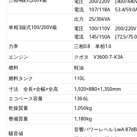
電圧 200/220V [400/440V
電流 107/118A 53.4/59.0
出力 25/30kVA
単相3線式100/200V級
電圧 100/110V 200/220V
電流 145/150A [72.5/75.0
力率
三相0.8 単相1.0
エンジン
クボタ V3600-T-K3A
燃料
軽油
燃料タンク
110L
寸法 全長×全幅×全高
1,920×880×1,350mm
エコベース容量
136.6L
乾燥質量
1,050kg
整備質量
1,180kg
音響パワーレベル LwA 87d
騒音値