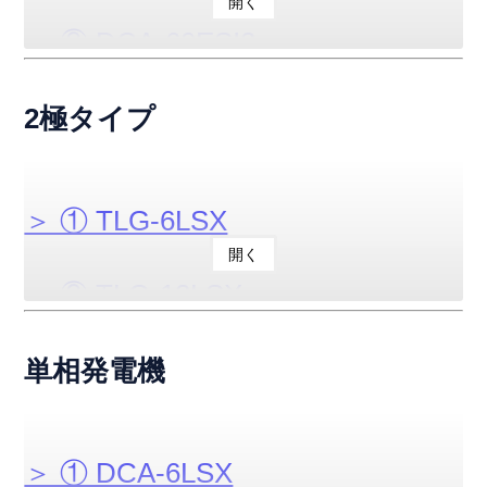
開く
＞ ⑤ DCA-25LSK
＞ ⑫ DCA-400LSIE
＞ ② DCA-60ESI2
＞ ⑨ DCA-150LSKB
＞ ⑥ DCA-25LSI
＞ ⑬ DCA-400LSKE
＞ ③ DCA-100ESI
2極タイプ
＞ ⑩ DCA-220LSIB
＞ ⑦ DCA-45LSK
＞ ⑭ DCA-25USIE
＞ ④ DCA-125ESK
＞ ⑪ DCA-15USYB
＞ ① TLG-6LSX
＞ ⑧ DCA-60LSI
＞ ⑮ DCA-45USKE
開く
＞ ⑤ DCA-150ESK
＞ ⑫ DCA-25USIB3
＞ ② TLG-12LSX
＞ ⑨ DCA-100LSI
＞ ⑯ DCA-60USIE
＞ ⑥ DCA-220ESK
＞ ⑬ DCA-45USKB3
＞ ③ TLG-15LSX
単相発電機
＞ ⑩ DCA-125LSI
＞ ⑦ DCA-300ESK
＞ ⑭ DCA-60USIB3
＞ ④ TLG-7.5LSK
＞ ⑪ DCA-150LSK
＞ ① DCA-6LSX