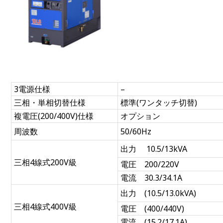
3電源仕様
–
三相・単相切替仕様
標準(ワンタッチ切替)
複電圧(200/400V)仕様
オプション
周波数
50/60Hz
出力 10.5/13kVA
三相4線式200V級
電圧 200/220V
電流 30.3/34.1A
出力 (10.5/13.0kVA)
三相4線式400V級
電圧 (400/440V)
電流 (15.2/17.1A)