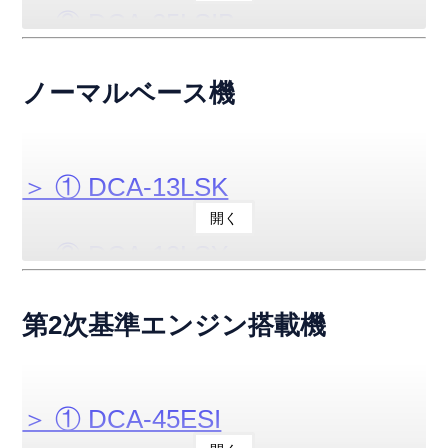
＞ ② DCA-25LSIB
＞ ⑥ DCA-60LSIE
＞ ③ DCA-25LSKB
ノーマルベース機
＞ ⑦ DCA-100LSIE
＞ ④ DCA-45LSKB
＞ ① DCA-13LSK
＞ ⑧ DCA-125LSIE
開く
＞ ⑤ DCA-45LSKB2
＞ ② DCA-13LSY
＞ ⑨ DCA-150LSKE
＞ ⑥ DCA-60LSIB
＞ ③ DCA-15LSK
第2次基準エンジン搭載機
＞ ⑩ DCA-220LSIE
＞ ⑦ DCA-100LSIB
＞ ④ DCA-20LSK
＞ ⑪ DCA-300LSKE
＞ ① DCA-45ESI
＞ ⑧ DCA-125LSIB