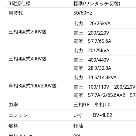
3電源仕様
標準(ワンタッチ切替)
周波数
50/60Hz
出力 20/25kVA
三相4線式200V級
電圧 200/220V
電流 57.7/65.6A
出力 20/25kVA
三相4線式400V級
電圧 400/440V
電流 28.9/32.8A
出力 11.5/14.4kVA
単相3線式100/200V級
電圧 100/110V 200/220V
電流 57.7A×2/65.6A×2 57.
力率
三相0.8 単相1.0
エンジン
いすゞ BV-4LE2
燃料
軽油