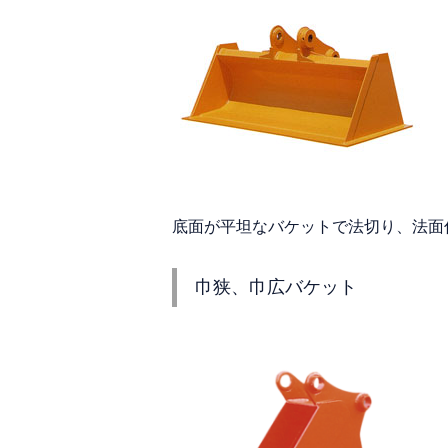
底面が平坦なバケットで法切り、法面
巾狭、巾広バケット