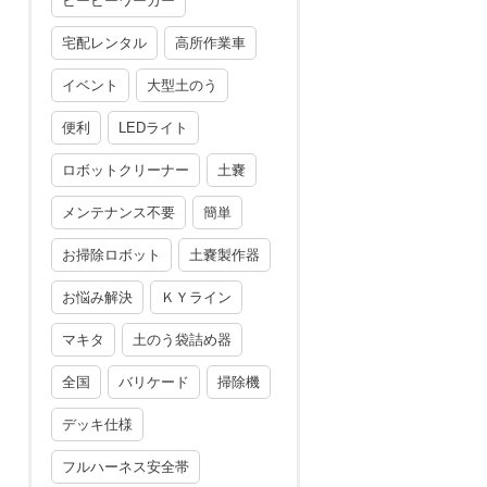
ビービーワーカー
宅配レンタル
高所作業車
イベント
大型土のう
便利
LEDライト
ロボットクリーナー
土嚢
メンテナンス不要
簡単
お掃除ロボット
土嚢製作器
お悩み解決
ＫＹライン
マキタ
土のう袋詰め器
全国
バリケード
掃除機
デッキ仕様
フルハーネス安全帯