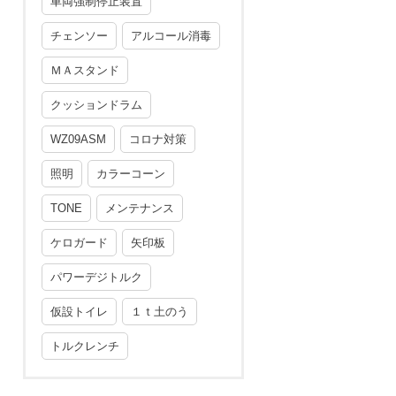
車両強制停止装置
チェンソー
アルコール消毒
ＭＡスタンド
クッションドラム
WZ09ASM
コロナ対策
照明
カラーコーン
TONE
メンテナンス
ケロガード
矢印板
パワーデジトルク
仮設トイレ
１ｔ土のう
トルクレンチ