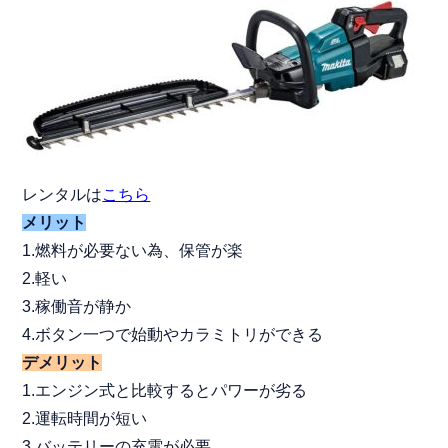
レンタルは
こちら
メリット
1.燃料が必要ない為、保管が楽
2.軽い
3.稼働音が静か
4.ボタン一つで始動やカラミトリができる
デメリット
1.エンジン式と比較するとパワーが劣る
2.運転時間が短い
3.バッテリーの充電が必要