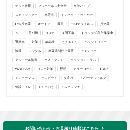
デッキ仕様
フルハーネス安全帯
単管パイプ
スカイマスター
充電式
インパクトドライバー
LED投光器
オートマ
園芸
コロナウイルス
投光器
ＡＴ
芝刈機
コロナ
夜間工事
トラック式高所作業車
運搬車
対策
草刈機
とまるくん
ヘッジトリマー
除菌
レンタル
車両強制停止装置
チェンソー
アルコール消毒
ＭＡスタンド
クッションドラム
WZ09ASM
コロナ対策
照明
カラーコーン
TONE
メンテナンス
ケロガード
矢印板
パワーデジトルク
仮設トイレ
１ｔ土のう
トルクレンチ
お問い合わせ・お見積り依頼はこちら