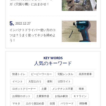
ガ（穴掘り機）におまかせ！
5.
2022.12.27
インパクトドライバー使い方のコ
ツは？うまく使ってネジを締めよ
う！
KEY WORDS
人気のキーワード
快適トイレ
ビービーワーカー
宅配レンタル
高所作業車
イベント
大型土のう
便利
LEDライト
ロボットクリーナー
土嚢
メンテナンス不要
簡単
お掃除ロボット
土嚢製作器
お悩み解決
ＫＹライン
マキタ
土のう袋詰め器
全国
バリケード
掃除機